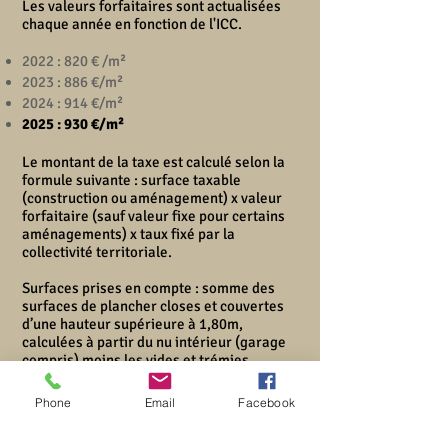
Les valeurs forfaitaires sont actualisées
chaque année en fonction de l'ICC.
2022 : 820 € /m²
2023 : 886 €/m²
2024 : 914 €/m²
2025 : 930 €/m²
Le montant de la taxe est calculé selon la
formule suivante : surface taxable
(construction ou aménagement) x valeur
forfaitaire (sauf valeur fixe pour certains
aménagements) x taux fixé par la
collectivité territoriale.
Surfaces prises en compte : somme des
surfaces de plancher closes et couvertes
d’une hauteur supérieure à 1,80m,
calculées à partir du nu intérieur (garage
compris) moins les vides et trémies.
Les 100 premiers m2 bénéficient d’un
abattement de 50%
Phone
Email
Facebook
Les prêts aidés bénéficient d’une
exonération de 50% sur la surface au-delà